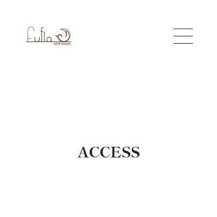
About
For guest
Face
Body
ACCESS
Fem
School
Staff