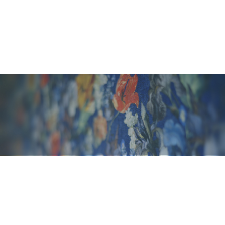
Kan Korugi Beauty Therapy fufla
​​​​​​​Being my self
For guest ⇀