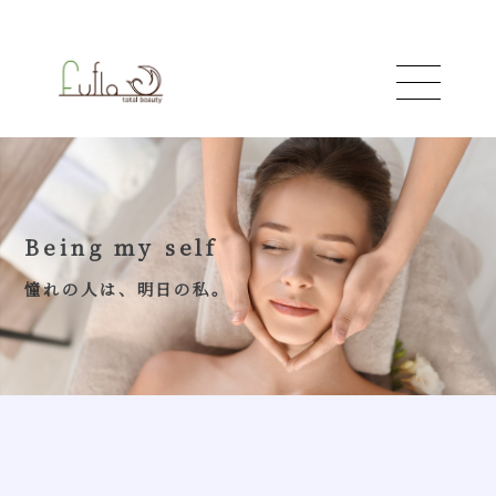
About
For guest
Being my self
Face
憧れの人は、明日の私。
Body
Fem
School
Staff